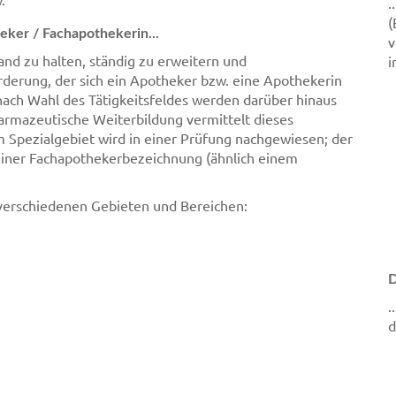
.
(
eker / Fachapothekerin...
v
and zu halten, ständig zu erweitern und
i
rderung, der sich ein Apotheker bzw. eine Apothekerin
 nach Wahl des Tätigkeitsfeldes werden darüber hinaus
harmazeutische Weiterbildung vermittelt dieses
m Spezialgebiet wird in einer Prüfung nachgewiesen; der
einer Fachapothekerbezeichnung (ähnlich einem
n verschiedenen Gebieten und Bereichen:
D
.
d