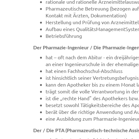
rationale und rationelle Arzneimittelausw
Pharmazeutische Betreuung (bezogen auf 
Kontakt mit Ärzten, Dokumentation)
Herstellung und Prüfung von Arzneimitte
Aufbau eines QualitätsManagementSystems 
Betriebsführung
Der Pharmazie-Ingenieur / Die Pharmazie-Ingeni
hat – oft nach dem Abitur - ein dreijähri
an einer Ingenieurschule in der ehemalige
hat einen Fachhochschul-Abschluss
ist hinsichtlich seiner Vertretungsbefugni
kann den Apotheker bis zu einem Monat l
trägt somit die volle Verantwortung in d
ist die „rechte Hand" des Apothekers bzw
besetzt sowohl Tätigkeitsbereiche des Ap
berät über die richtige Anwendung und A
eine Ausbildung zum Pharmazie-Ingenieur 
Der / Die PTA (Pharmazeutisch-technische Assist