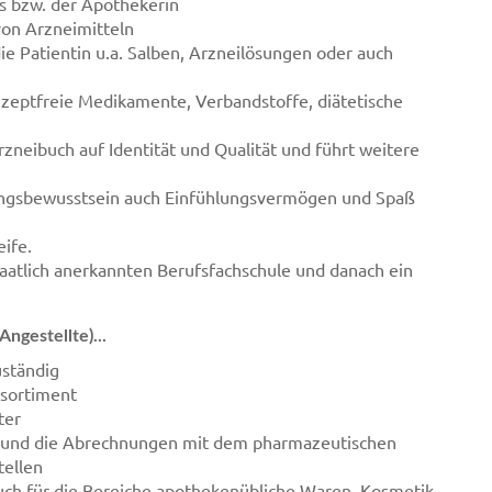
rs bzw. der Apothekerin
von Arzneimitteln
 die Patientin u.a. Salben, Arzneilösungen oder auch
zeptfreie Medikamente, Verbandstoffe, diätetische
neibuch auf Identität und Qualität und führt weitere
ungsbewusstsein auch Einfühlungsvermögen und Spaß
eife.
staatlich anerkannten Berufsfachschule und danach ein
ngestellte)...
uständig
nsortiment
ter
r und die Abrechnungen mit dem pharmazeutischen
ellen
auch für die Bereiche apothekenübliche Waren, Kosmetik,