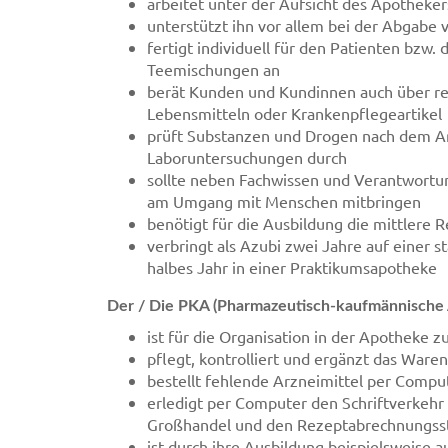
arbeitet unter der Aufsicht des Apotheke
unterstützt ihn vor allem bei der Abgabe 
fertigt individuell für den Patienten bzw.
Teemischungen an
berät Kunden und Kundinnen auch über re
Lebensmitteln oder Krankenpflegeartikel
prüft Substanzen und Drogen nach dem Arz
Laboruntersuchungen durch
sollte neben Fachwissen und Verantwort
am Umgang mit Menschen mitbringen
benötigt für die Ausbildung die mittlere R
verbringt als Azubi zwei Jahre auf einer 
halbes Jahr in einer Praktikumsapotheke
Der / Die PKA (Pharmazeutisch-kaufmännische A
ist für die Organisation in der Apotheke z
pflegt, kontrolliert und ergänzt das Ware
bestellt fehlende Arzneimittel per Compu
erledigt per Computer den Schriftverkeh
Großhandel und den Rezeptabrechnungsst
ist durch ihre Ausbildung beispielsweise 