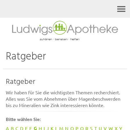
Kontakt
Ratgeber
Ratgeber
Wir haben für Sie die wichtigsten Themen recherchiert.
Alles was Sie vom Abnehmen über Magenbeschwerden
bis zu Mineralien wie Zink interessieren könnte.
Bitte wählen Sie:
G
A
B
C
D
E
F
H
I
J
K
L
M
N
O
P
Q
R
S
T
U
V
W
X
Y